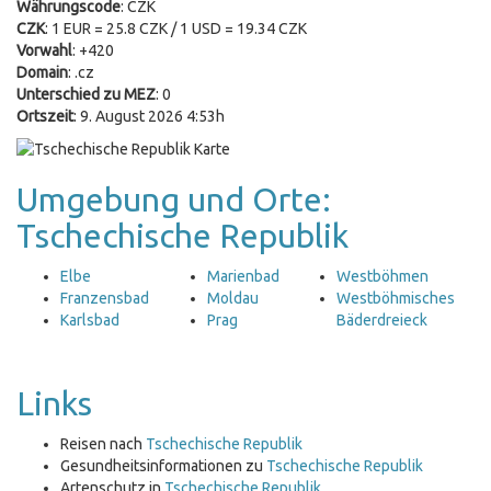
Währungscode
: CZK
CZK
: 1 EUR = 25.8 CZK / 1 USD = 19.34 CZK
Vorwahl
: +420
Domain
: .cz
Unterschied zu MEZ
: 0
Ortszeit
: 9. August 2026 4:53h
Umgebung und Orte:
Tschechische Republik
Elbe
Marienbad
Westböhmen
Franzensbad
Moldau
Westböhmisches
Karlsbad
Prag
Bäderdreieck
Links
Reisen nach
Tschechische Republik
Gesundheitsinformationen zu
Tschechische Republik
Artenschutz in
Tschechische Republik