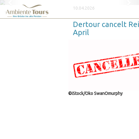
Previous
Nex
10.04.2026
Dertour cancelt Re
April
©iStock/Oko SwanOmurphy