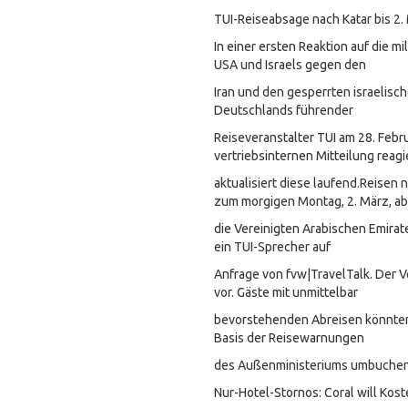
TUI-Reiseabsage nach Katar bis 2.
In einer ersten Reaktion auf die mi
USA und Israels gegen den
Iran und den gesperrten israelisc
Deutschlands führender
Reiseveranstalter TUI am 28. Febru
vertriebsinternen Mitteilung reagi
aktualisiert diese laufend.Reisen 
zum morgigen Montag, 2. März, ab
die Vereinigten Arabischen Emirat
ein TUI-Sprecher auf
Anfrage von fvw|TravelTalk. Der V
vor. Gäste mit unmittelbar
bevorstehenden Abreisen könnten
Basis der Reisewarnungen
des Außenministeriums umbuchen 
Nur-Hotel-Stornos: Coral will Kos