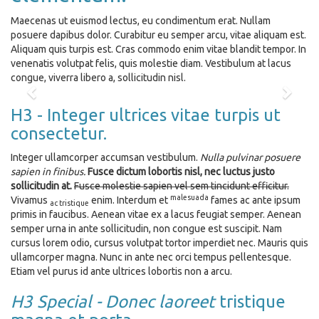
Maecenas ut euismod lectus, eu condimentum erat. Nullam
posuere dapibus dolor. Curabitur eu semper arcu, vitae aliquam est.
Aliquam quis turpis est. Cras commodo enim vitae blandit tempor. In
venenatis volutpat felis, quis molestie diam. Vestibulum at lacus
congue, viverra libero a, sollicitudin nisl.
Previous
Next
H3 - Integer ultrices vitae turpis ut
consectetur.
Integer ullamcorper accumsan vestibulum.
Nulla pulvinar posuere
sapien in finibus.
Fusce dictum lobortis nisl, nec luctus justo
sollicitudin at.
Fusce molestie sapien vel sem tincidunt efficitur.
malesuada
Vivamus
enim. Interdum et
fames ac ante ipsum
ac tristique
primis in faucibus. Aenean vitae ex a lacus feugiat semper. Aenean
semper urna in ante sollicitudin, non congue est suscipit. Nam
cursus lorem odio, cursus volutpat tortor imperdiet nec. Mauris quis
ullamcorper magna. Nunc in ante nec orci tempus pellentesque.
Etiam vel purus id ante ultrices lobortis non a arcu.
H3 Special - Donec laoreet
tristique