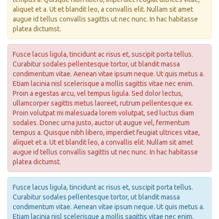
aliquet et
a. Ut et blandit leo, a convallis elit. Nullam sit amet
augue id tellus convallis sagittis ut nec nunc. In hac habitasse
platea dictumst.
Fusce lacus ligula, tincidunt ac risus et, suscipit porta tellus.
Curabitur sodales pellentesque tortor, ut blandit massa
condimentum vitae. Aenean vitae ipsum neque. Ut quis metus
a.
Etiam lacinia nisl scelerisque
a mollis sagittis vitae nec enim.
Proin a egestas arcu, vel tempus ligula. Sed dolor lectus,
ullamcorper sagittis metus laoreet, rutrum pellentesque ex.
Proin volutpat mi malesuada lorem volutpat, sed luctus diam
sodales. Donec urna justo, auctor ut augue vel, fermentum
tempus
a. Quisque nibh libero, imperdiet feugiat ultrices vitae,
aliquet et
a. Ut et blandit leo, a convallis elit. Nullam sit amet
augue id tellus convallis sagittis ut nec nunc. In hac habitasse
platea dictumst.
Fusce lacus ligula, tincidunt ac risus et, suscipit porta tellus.
Curabitur sodales pellentesque tortor, ut blandit massa
condimentum vitae. Aenean vitae ipsum neque. Ut quis metus
a.
Etiam lacinia nisl scelerisque
a mollis sagittis vitae nec enim.