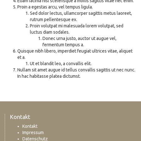
Etiam lacinia nisl scelerisque
a mollis sagittis vitae nec enim.
Proin a egestas arcu, vel tempus ligula.
Sed dolor lectus, ullamcorper sagittis metus laoreet,
rutrum pellentesque ex.
Proin volutpat mi malesuada lorem volutpat, sed
luctus diam sodales.
Donec urna justo, auctor ut augue vel,
fermentum tempus
a.
Quisque nibh libero, imperdiet feugiat ultrices vitae, aliquet
et
a.
Ut et blandit leo, a convallis elit.
Nullam sit amet augue id tellus convallis sagittis ut nec nunc.
In hac habitasse platea dictumst.
Kontakt
Kontakt
Impressum
Datenschutz