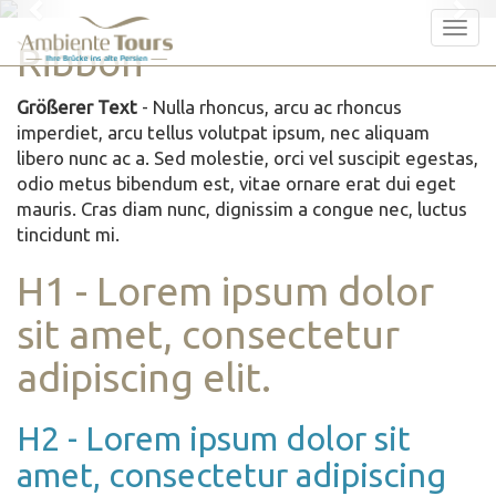
Previous
Nex
Tog
Ribbon
nav
Größerer Text
- Nulla rhoncus, arcu ac rhoncus
imperdiet, arcu tellus volutpat ipsum, nec aliquam
libero nunc ac
a. Sed molestie, orci vel suscipit egestas,
odio metus bibendum est, vitae ornare erat dui eget
mauris. Cras diam nunc, dignissim a congue nec, luctus
tincidunt mi.
H1 - Lorem ipsum dolor
sit amet, consectetur
adipiscing elit.
H2 - Lorem ipsum dolor sit
amet, consectetur adipiscing