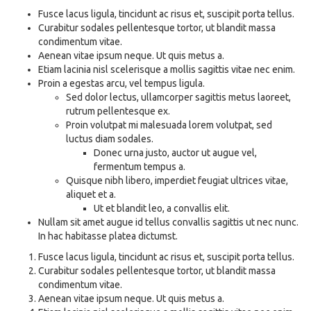
Fusce lacus ligula, tincidunt ac risus et, suscipit porta tellus.
Curabitur sodales pellentesque tortor, ut blandit massa
condimentum vitae.
Aenean vitae ipsum neque. Ut quis metus
a.
Etiam lacinia nisl scelerisque
a mollis sagittis vitae nec enim.
Proin a egestas arcu, vel tempus ligula.
Sed dolor lectus, ullamcorper sagittis metus laoreet,
rutrum pellentesque ex.
Proin volutpat mi malesuada lorem volutpat, sed
luctus diam sodales.
Donec urna justo, auctor ut augue vel,
fermentum tempus
a.
Quisque nibh libero, imperdiet feugiat ultrices vitae,
aliquet et
a.
Ut et blandit leo, a convallis elit.
Nullam sit amet augue id tellus convallis sagittis ut nec nunc.
In hac habitasse platea dictumst.
Fusce lacus ligula, tincidunt ac risus et, suscipit porta tellus.
Curabitur sodales pellentesque tortor, ut blandit massa
condimentum vitae.
Aenean vitae ipsum neque. Ut quis metus
a.