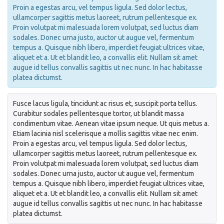
Proin a egestas arcu, vel tempus ligula. Sed dolor lectus,
ullamcorper sagittis metus laoreet, rutrum pellentesque ex.
Proin volutpat mi malesuada lorem volutpat, sed luctus diam
sodales. Donec urna justo, auctor ut augue vel, fermentum
tempus
a. Quisque nibh libero, imperdiet feugiat ultrices vitae,
aliquet et
a. Ut et blandit leo, a convallis elit. Nullam sit amet
augue id tellus convallis sagittis ut nec nunc. In hac habitasse
platea dictumst.
Fusce lacus ligula, tincidunt ac risus et, suscipit porta tellus.
Curabitur sodales pellentesque tortor, ut blandit massa
condimentum vitae. Aenean vitae ipsum neque. Ut quis metus
a.
Etiam lacinia nisl scelerisque
a mollis sagittis vitae nec enim.
Proin a egestas arcu, vel tempus ligula. Sed dolor lectus,
ullamcorper sagittis metus laoreet, rutrum pellentesque ex.
Proin volutpat mi malesuada lorem volutpat, sed luctus diam
sodales. Donec urna justo, auctor ut augue vel, fermentum
tempus
a. Quisque nibh libero, imperdiet feugiat ultrices vitae,
aliquet et
a. Ut et blandit leo, a convallis elit. Nullam sit amet
augue id tellus convallis sagittis ut nec nunc. In hac habitasse
platea dictumst.