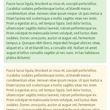
Fusce lacus ligula, tincidunt ac risus et, suscipit porta tellus.
Curabitur sodales pellentesque tortor, ut blandit massa
condimentum vitae. Aenean vitae ipsum neque. Ut quis metus
a.
Etiam lacinia nisl scelerisque
a mollis sagittis vitae nec enim.
Proin a egestas arcu, vel tempus ligula. Sed dolor lectus,
ullamcorper sagittis metus laoreet, rutrum pellentesque ex.
Proin volutpat mi malesuada lorem volutpat, sed luctus diam
sodales. Donec urna justo, auctor ut augue vel, fermentum
tempus
a. Quisque nibh libero, imperdiet feugiat ultrices vitae,
aliquet et
a. Ut et blandit leo, a convallis elit. Nullam sit amet
augue id tellus convallis sagittis ut nec nunc. In hac habitasse
platea dictumst.
Fusce lacus ligula, tincidunt ac risus et, suscipit porta tellus.
Curabitur sodales pellentesque tortor, ut blandit massa
condimentum vitae. Aenean vitae ipsum neque. Ut quis metus
a.
Etiam lacinia nisl scelerisque
a mollis sagittis vitae nec enim.
Proin a egestas arcu, vel tempus ligula. Sed dolor lectus,
ullamcorper sagittis metus laoreet, rutrum pellentesque ex.
Proin volutpat mi malesuada lorem volutpat, sed luctus diam
sodales. Donec urna justo, auctor ut augue vel, fermentum
tempus
a. Quisque nibh libero, imperdiet feugiat ultrices vitae,