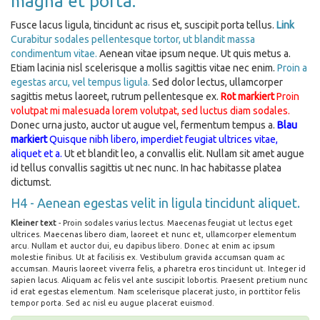
magna et porta.
Fusce lacus ligula, tincidunt ac risus et, suscipit porta tellus.
Link
Curabitur sodales pellentesque tortor, ut blandit massa
condimentum vitae.
Aenean vitae ipsum neque. Ut quis metus
a.
Etiam lacinia nisl scelerisque
a mollis sagittis vitae nec enim.
Proin a
egestas arcu, vel tempus ligula.
Sed dolor lectus, ullamcorper
sagittis metus laoreet, rutrum pellentesque ex.
Rot markiert
Proin
volutpat mi malesuada lorem volutpat, sed luctus diam sodales.
Donec urna justo, auctor ut augue vel, fermentum tempus
a.
Blau
markiert
Quisque nibh libero, imperdiet feugiat ultrices vitae,
aliquet et
a.
Ut et blandit leo, a convallis elit. Nullam sit amet augue
id tellus convallis sagittis ut nec nunc. In hac habitasse platea
dictumst.
H4 - Aenean egestas velit in ligula tincidunt aliquet.
Kleiner text
- Proin sodales varius lectus. Maecenas feugiat ut lectus eget
ultrices. Maecenas libero diam, laoreet et nunc et, ullamcorper elementum
arcu. Nullam et auctor dui, eu dapibus libero. Donec at enim ac ipsum
molestie finibus. Ut at facilisis ex. Vestibulum gravida accumsan quam ac
accumsan. Mauris laoreet viverra felis, a pharetra eros tincidunt ut. Integer id
sapien lacus. Aliquam ac felis vel ante suscipit lobortis. Praesent pretium nunc
id erat egestas elementum. Nam scelerisque placerat justo, in porttitor felis
tempor porta. Sed ac nisl eu augue placerat euismod.