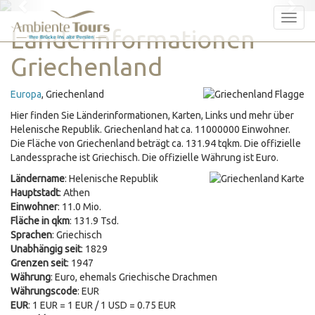
Previous
Nex
Tog
Länderinformationen
nav
Griechenland
Europa
, Griechenland
Hier finden Sie Länderinformationen, Karten, Links und mehr über
Helenische Republik. Griechenland hat ca. 11000000 Einwohner.
Die Fläche von Griechenland beträgt ca. 131.94 tqkm. Die offizielle
Landessprache ist Griechisch. Die offizielle Währung ist Euro.
Ländername
: Helenische Republik
Hauptstadt
: Athen
Einwohner
: 11.0 Mio.
Fläche in qkm
: 131.9 Tsd.
Sprachen
: Griechisch
Unabhängig seit
: 1829
Grenzen seit
: 1947
Währung
: Euro, ehemals Griechische Drachmen
Währungscode
: EUR
EUR
: 1 EUR = 1 EUR / 1 USD = 0.75 EUR