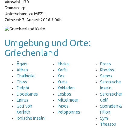
Vorwahl
: +30
Domain
: .gr
Unterschied zu MEZ
: 1
Ortszeit
: 7. August 2026 3:00h
Umgebung und Orte:
Griechenland
Ägäis
Ithaka
Poros
Athen
Korfu
Rhodos
Chalkidiki
Kos
Samos
Chios
Kreta
Saronische
Delphi
Kykladen
Inseln
Dodekanes
Lesbos
Saronischer
Epirus
Mittelmeer
Golf
Golf von
Paxos
Sporaden &
Korinth
Peloponnes
Pilion
Ionische Inseln
Symi
Thassos