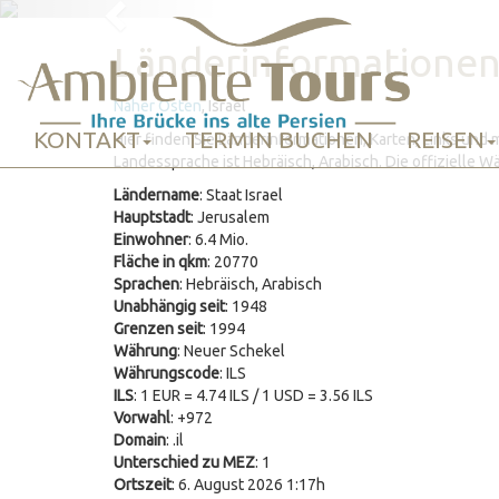
Previous
Länderinformationen 
Naher Osten
, Israel
KONTAKT
TERMIN BUCHEN
REISEN
Hier finden Sie Länderinformationen, Karten, Links und me
Landessprache ist Hebräisch, Arabisch. Die offizielle W
Ländername
: Staat Israel
Hauptstadt
: Jerusalem
Einwohner
: 6.4 Mio.
Fläche in qkm
: 20770
Sprachen
: Hebräisch, Arabisch
Unabhängig seit
: 1948
Grenzen seit
: 1994
Währung
: Neuer Schekel
Währungscode
: ILS
ILS
: 1 EUR = 4.74 ILS / 1 USD = 3.56 ILS
Vorwahl
: +972
Domain
: .il
Unterschied zu MEZ
: 1
Ortszeit
: 6. August 2026 1:17h