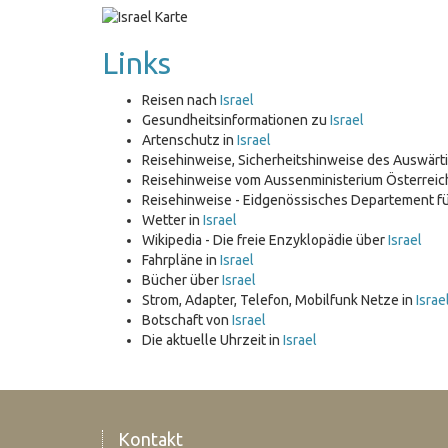
Links
Reisen nach
Israel
Gesundheitsinformationen zu
Israel
Artenschutz in
Israel
Reisehinweise, Sicherheitshinweise des Auswär
Reisehinweise vom Aussenministerium Österrei
Reisehinweise - Eidgenössisches Departement f
Wetter in
Israel
Wikipedia - Die freie Enzyklopädie über
Israel
Fahrpläne in
Israel
Bücher über
Israel
Strom, Adapter, Telefon, Mobilfunk Netze in
Israe
Botschaft von
Israel
Die aktuelle Uhrzeit in
Israel
Kontakt