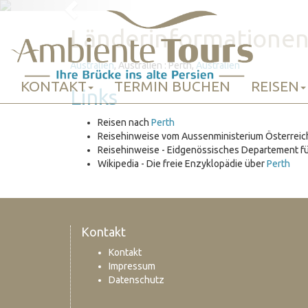
Previous
Länderinformationen 
Australien
, Australien : Perth,
Australien
KONTAKT
TERMIN BUCHEN
REISEN
Links
Reisen nach
Perth
Reisehinweise vom Aussenministerium Österrei
Reisehinweise - Eidgenössisches Departement f
Wikipedia - Die freie Enzyklopädie über
Perth
Kontakt
Kontakt
Impressum
Datenschutz