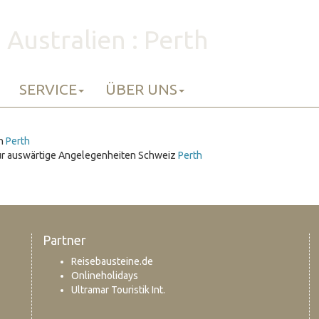
Australien : Perth
SERVICE
ÜBER UNS
ch
Perth
ür auswärtige Angelegenheiten Schweiz
Perth
Partner
Reisebausteine.de
Onlineholidays
Ultramar Touristik Int.