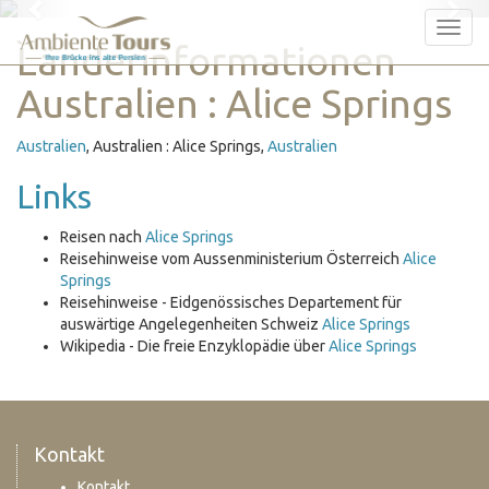
Previous
Nex
Tog
Länderinformationen
nav
Australien : Alice Springs
Australien
, Australien : Alice Springs,
Australien
Links
Reisen nach
Alice Springs
Reisehinweise vom Aussenministerium Österreich
Alice
Springs
Reisehinweise - Eidgenössisches Departement für
auswärtige Angelegenheiten Schweiz
Alice Springs
Wikipedia - Die freie Enzyklopädie über
Alice Springs
Kontakt
Kontakt