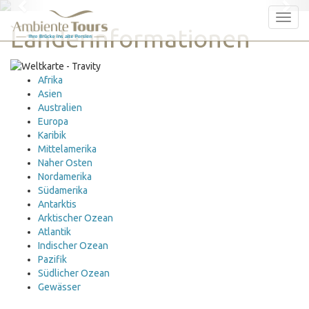
Previous
Nex
Tog
Länderinformationen
nav
Afrika
Asien
Australien
Europa
Karibik
Mittelamerika
Naher Osten
Nordamerika
Südamerika
Antarktis
Arktischer Ozean
Atlantik
Indischer Ozean
Pazifik
Südlicher Ozean
Gewässer